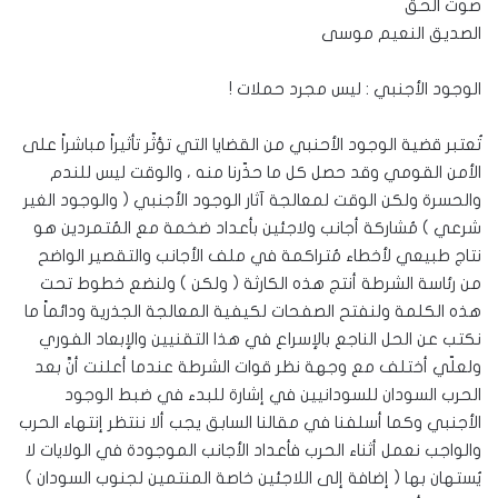
صوت الحق
الصديق النعيم موسى
الوجود الأجنبي : ليس مجرد حملات !
تُعتبر قضية الوجود الأحنبي من القضايا التي تؤثّر تأثيراً مباشراً على
الأمن القومي وقد حصل كل ما حذّرنا منه ، والوقت ليس للندم
والحسرة ولكن الوقت لمعالجة آثار الوجود الأجنبي ( والوجود الغير
شرعي ) مُشاركة أجانب ولاجئين بأعداد ضخمة مع المُتمردين هو
نتاج طبيعي لأخطاء مُتراكمة في ملف الأجانب والتقصير الواضح
من رئاسة الشرطة أنتج هذه الكارثة ( ولكن ) ولنضع خطوط تحت
هذه الكلمة ولنفتح الصفحات لكيفية المعالجة الجذرية ودائماً ما
نكتب عن الحل الناجع بالإسراع في هذا التقنيين والإبعاد الفوري
ولعلّي أختلف مع وجهة نظر قوات الشرطة عندما أعلنت أنَّ بعد
الحرب السودان للسودانيين في إشارة للبدء في ضبط الوجود
الأجنبي وكما أسلفنا في مقالنا السابق يجب ألا ننتظر إنتهاء الحرب
والواجب نعمل أثناء الحرب فأعداد الأجانب الموجودة في الولايات لا
يُستهان بها ( إضافة إلى اللاجئين خاصة المنتمين لجنوب السودان )