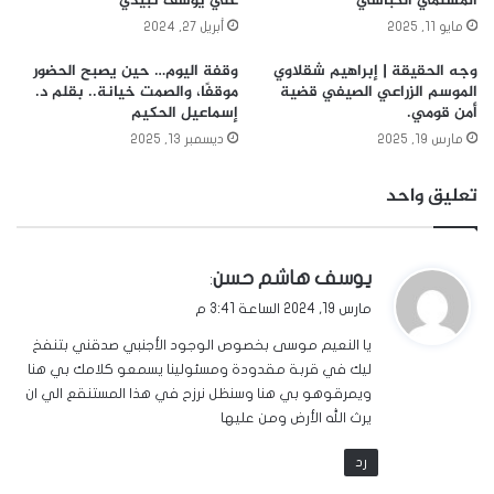
المسلمي الكباشي
علي يوسف تبيدي
مايو 11, 2025
أبريل 27, 2024
وجه الحقيقة | إبراهيم شقلاوي
وقفة اليوم… حين يصبح الحضور
الموسم الزراعي الصيفي قضية
موقفًا، والصمت خيانة.. بقلم د.
أمن قومي.
إسماعيل الحكيم
مارس 19, 2025
ديسمبر 13, 2025
تعليق واحد
ي
يوسف هاشم حسن
:
ق
مارس 19, 2024 الساعة 3:41 م
و
يا النعيم موسى بخصوص الوجود الأجنبي صدقني بتنفخ
ل
ليك في قربة مقدودة ومسئولينا يسمعو كلامك بي هنا
ويمرقوهو بي هنا وسنظل نرزح في هذا المستنقع الي ان
يرث الله الأرض ومن عليها
رد