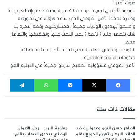
صوت أخير :
الوجود الأجنبي ليس مجرد حملات عابرة ومتقطعة وإنما هو إرادة
وطنية لحفظ الأمن القومي الذي ساعد هؤلاء في تقويضه
وأصبحوا يُهددون الولايات جميعاً ؛ فمشاركتهم رفقة التمرد بلا
شك تتضمن خلايا ( نائمة ) يجب البحث عنها وتفكيكها والتعامل
معها .
لا توجد دولة في العالم تسمح بتمدد الأجانب مثلما فعلته
حكوماتنا السابقة والحالية .
الأمن القومي مسؤولية الجميع شاركوا جميعاً في التبليغ الفو
فيسبوك
‫X
ماسنجر
واتساب
تيلقرام
مقالات ذات صلة
الطاهر حسن التوم وعدوانية ضد
معاوية البرير .. رجل الاعمال
القائد البرهان تفوق الجميع بقلم
الوطني يتحدى الصعاب بقلم :