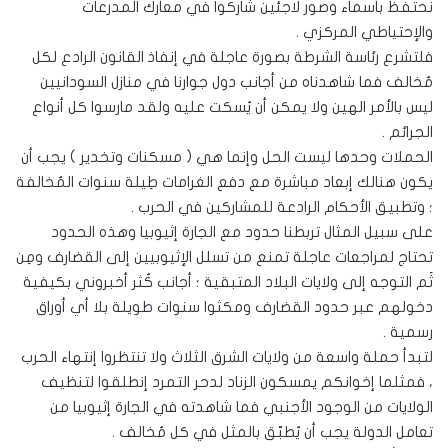
نحتفظ بأسماء وصور لاجئين شاركوا في معارك المدرعات
والإحتياطي المركزي .
فلتشرع رئاسة الشرطة بصورة عاجلة في إنفاذ القانون الرادع لكل
مُخالف فما شاهدناه من أجانب دول جوارنا في منازل السودانيين
ليس بالأمر الهين ولا يمكن أن يُسكت عليه ولقد مارسوا كل أنواع
الجرائم .
الحملات وحدها ليست الحل وإنما هي ( مسكنات وتخدير ) يجب أن
يكون هنالك إبعاد مباشرة مع دفع الغرامات طِيلة سنوات المُخالفة
؛ وتطبيق الأحكام الرادعة للمشاركين في الحرب .
على سبيل المثال تربطنا حدود مع الجارة إثيوبيا وهذه الحدود
تحتاج لمراجعات عاجلة تمنع من تسلل الإثيوبيين إلى القضارف ومِن
ثَم التوجه إلى ولايات البلاد المتبقية ؛ أجانب كُثر أخبروني بكيفية
دخولهم عبر حدود القضارف ومكثوا سنوات طويلة بلا أي أوراق
رسمية .
لتبدأ حملة واسعة من ولايات الشرق الثلاث ولا تنتظروا إنتهاء الحرب
، فمثلما إخوانكم يمسكون الزناد لدحر التمرد إنطلقوا لتنظيف
الولايات من الوجود الأجنبي فما شاهدته في الجارة إثيوبيا من
تعامل الدولة يجب أن يُطبّق بالمثل في كل مُخالف .