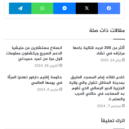
فيسبوك
‫X
ماسنجر
واتساب
تيلقرام
مقالات ذات صلة
أكثر من 200 غربه قتالية باعها
انسلاخ مستشارين من مليشيا
مرتزقه في تشاد
الدعم السريع ويكشفون معلومات
لاول مرة عن تمرد حميدتي
يناير 24, 2025
أكتوبر 26, 2024
*لدى لقائه إمام المسجد العتيق
حكومة إقليم دارفور تهنئ المرأة
بمدينة المناقل تناول والي ولاية
في يومها العالمي
الجزيرة الدور الرسالي الذي تقوم
مارس 8, 2024
به المساجد في حالتي الحرب
والسلم.*
سبتمبر 11, 2024
اترك تعليقاً