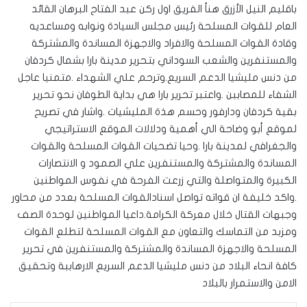
باقليم النيل الأزرق هنأ الفريق اول ركن عبد الفتاح البرهان القائد
العام للقوات المسلحة رئيس مجلس السيادة ونوابه ومساعديه
وقادة القوات المسلحة والافراد والاجهزة المساندة والمشتركة
والمستنفرين والشعب السوداني بتحرير مدينة بارا بشمال كردفان
من دنس مليشيا الدعم السريع.وترحم علي الشهداء .متمنيا عاجل
الشفاء للمصاببن .واعتبر تحرير بارا هي بداية الطوفان نحو تحرير
بقية كردفان ودارفور وحسم هذة المليشيات .واشار في تصريح
لموقع أبو وضاحة الي أهمية ودلالات الموقع الاستراتيجي
والجغرافي لمدينة بارا .وحيا تضحيات القوات المسلحة والقوات
المساندة والمشتركة والمستنفرين علي الصمود و الانتصارات
الكبيرة والمتواصلة والتي زرعت الفرحة في نفوس المواطنين
.واكد خليفة ان قواته تواصل اسنادالقوات المسلحة بعدد من محاور
وجبهات القتال خلال معركة الكرامة.داعيا المواطنين لوحدة الصف
ومزبد من التماسك والتعاون مع القوات المسلحة لتطلع القوات
المسلحة والاجهزة المساندة والمشتركة والمستنفرين في تحرير
كافة انحاء البلاد من دنس مليشيا الدعم السريع الارهاببة وتحقيق
الامن والاستمرار بالبلاد