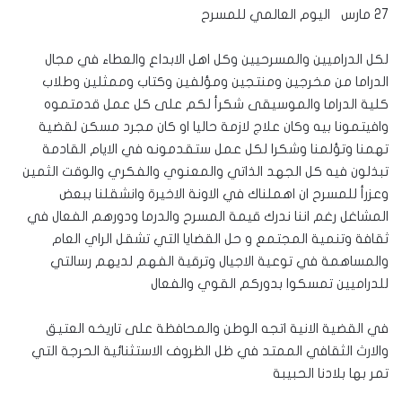
27 مارس اليوم العالمي للمسرح
لكل الدراميين والمسرحيين وكل اهل الابداع والعطاء في مجال
الدراما من مخرجين ومنتجين ومؤلفين وكتاب وممثلين وطلاب
كلية الدراما والموسيقى شكرأ لكم على كل عمل قدمتموه
وافيتمونا بيه وكان علاج لازمة حاليا او كان مجرد مسكن لقضية
تهمنا وتؤلمنا وشكرا لكل عمل ستقدمونه في الايام القادمة
تبذلون فيه كل الجهد الذاتي والمعنوي والفكري والوقت الثمين
وعزرأ للمسرح ان اهملناك في الاونة الاخيرة وانشقلنا ببعض
المشاغل رغم اننا ندرك قيمة المسرح والدرما ودورهم الفعال في
ثقافة وتنمية المجتمع و حل القضايا التي تشقل الراي العام
والمساهمة في توعية الاجيال وترقية الفهم لديهم رسالتي
للدراميين تمسكوا بدوركم القوي والفعال
في القضية الانية اتجه الوطن والمحافظة على تاريخه العتيق
والارث الثقافي الممتد في ظل الظروف الاستثنائية الحرجة التي
تمر بها بلادنا الحبيبة