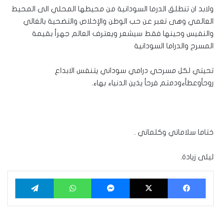
ولابد ان تنطلق الدرما السودانية من محيطها المحلي الى المحيط
العالمي وهى تعبر عن حب الوطن والإخلاص والتضحية بالغالي
والنفيس وحينها فقط سيشعر ويعترف العالم جهرأ بقيمة
المسرح والدراما السودانية
تحيتي لكل مسرحي درامي سوداني يتنفس الابداع
روحأوعطأءودمتم فرحأ يذين الدنياء بهاء.
ختاما سلاماتي وكلماتي .
ليلى زيادة.
فيسبوك
‫X
ماسنجر
واتساب
تيلقرام