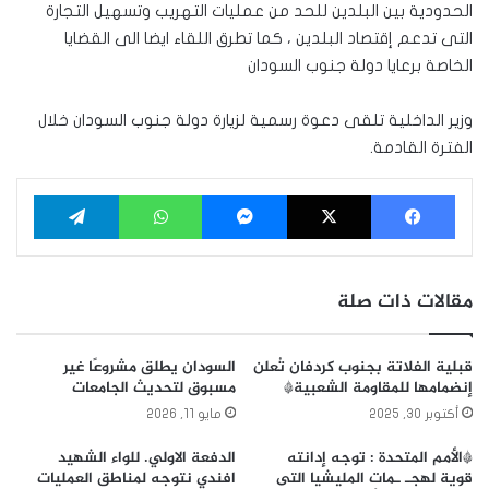
الحدودية بين البلدين للحد من عمليات التهريب وتسهيل التجارة
التى تدعم إقتصاد البلدين ، كما تطرق اللقاء ايضا الى القضايا
الخاصة برعايا دولة جنوب السودان
وزير الداخلية تلقى دعوة رسمية لزيارة دولة جنوب السودان خلال
الفترة القادمة.
فيسبوك
‫X
ماسنجر
واتساب
تيلقرام
مقالات ذات صلة
قبلية الفلاتة بجنوب كردفان تُعلن
السودان يطلق مشروعًا غير
إنضمامها للمقاومة الشعبية*
مسبوق لتحديث الجامعات
أكتوبر 30, 2025
مايو 11, 2026
*الأمم المتحدة : توجه إدانته
الدفعة الاولي. للواء الشهيد
قوية لهجـ ـمات المليشيا التى
افندي نتوجه لمناطق العمليات