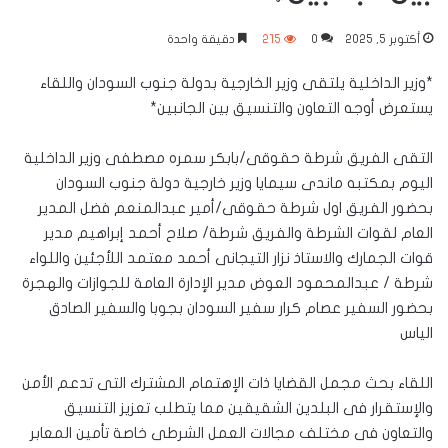
أكتوبر 5, 2025
0
215
دقيقة واحدة
*وزير الداخلية يلتقى وزير الخارجية بدولة جنوب السودان واللقاء
يستعرض أوجه التعاون والتنسيق بين الجانبين*
التقى الفريق شرطة حقوقى/بابكر سمره مصطفى وزير الداخلية
اليوم بمكتبه ماندى سيمايا وزير خارجية دولة جنوب السودان
بحضور الفريق اول شرطة حقوقى/أمير عبدالمنعم فضل المدير
العام لقوات الشرطة والفريق شرطة/ صلاح أحمد إبراهيم مدير
قوات الجمارك والاستاذ نزار التيجانى أحمد معتمد اللأجئين واللواء
شرطة / عبدالمحمود العوض مدير الإدارة العامة للجوازات والهجرة
بحضور السفير عصام كرار سفير السودان بجوبا والسفير الصادق
الياس
اللقاء بحث مجمل القضايا ذات الإهتمام المشترك التى تدعم الأمن
والإستقرار فى البلدين الشقيقين مما يتطلب تعزيز التنسيق
والتعاون فى مختلف مجالات العمل الشرطى خاصة تأمين المعابر