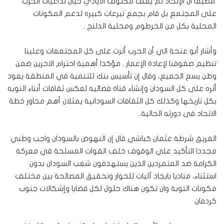
.مضيفا ان الإتحاد لم يقف مكتوف الأيادي حيال تداعيات الحرب
على المجتمع بل قام بجمع تبرعات كبيره لدعم المكونات
المحلية بكل من الخرطوم ومحلية الدلنج .
وأشار أبو عنحة الي أن الحرب أثرت على كل المجتمعات وعلينا
تنظيم صفوفنا لإعادة الإعمار . مؤكدا أهمية احترام الاخرين ضمن
وطن يسع الجميع، وقال إن تأسيس بنك للتنمية في المنطقة يعود
أثره على كل السودان وإنشاء قناة فضائيه لعكس ثقافات أبناء النوبه
بكل تاريخها وكذلك كل الثقافات السودانية يمثلان أهم محاور خطة
الاتحاد فى دورته الحالية..
الفريق شرطة عثمان كباشي قال إن النهوض بالسودان واجب وطني
مجددا التأكيد علي الوقوف خلف القوات المسلحة في معركة
الكرامة ضد المتمردين الذين يستهدفون شعب السودان بدون
استثناء، مناديا بايجاد آليات للحوار وتحقيق المصالحة بين مختلف
مكونات النوبة وان تكون هناك حلول لكل قضايا وإشكالات جنوب
كردفان.