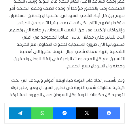
عمر رحمه مساعد الأمين العام لاتحاد عام النوبة ورئيس اللجنة
المنظمة رحب بالحضور مؤكدا أن وحدة الصف وجمع الكلمة أمر
مهم بين كل أبناء الشعب السوداني، متمنيا ان يتحقق الاستقرار ،
مؤكدا رفضهم التام لكل قامت به مليشيا التمرد من الجرائم
وإنتهاكات ارتكبت فى حق الشعب السودانى بإضافة الي رفضهم
التام للتاثير علي معاش الناس ، مناديا الحكومه في اعلي
مستوياتها الى ضرورة الاستجابة لدعوات التفاوض مع الحركة
الشعبية لإنهاء معاناة شعب جبال النوبة، مشيرا الي أهمية
التنسيق مع كل المجموعات الراغبة في إنقاذ الوطن وتحقيق
وحدته وان السودان يسع الجميع.
وتم تأسيس إتحاد عام النوبة قبل اربعه أعوام ويهدف الي بحث
كيفية مشاركة شعب النوبة في تطوير السودان وهو يعتبر نواة
لتوحيد كل مكونات النوبة وكل السودان ضمن الجهود المشتركة.
فيسبوك
‫X
ماسنجر
واتساب
تيلقرام