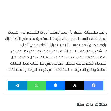
ورغم تطمينات الخبراء بأن مصر تمتلك أدوات للتحكم في كميات
المياه خلف السد العالي، فإن الأزمة المستمرة منذ عام 2011 لا تزال
تراوح مكانها، مع تمسك إثيوبيا بقرارات أحادية في الملء
والتشغيل، ما يجعل السد أشبه بـ”قنبلة مائية” في نظر دولتي
المصب. ومع اكتمال بناء السد وبدء تشغيله بكامل طاقته، يظل
السودان الأكثر عرضة للخطر المباشر، في ظل غياب تبادل البيانات
المائية وتكرار التصريفات المفاجئة التي تهدد الزراعة والممتلكات
فيسبوك
‫X
ماسنجر
واتساب
تيلقرام
مقالات ذات صلة