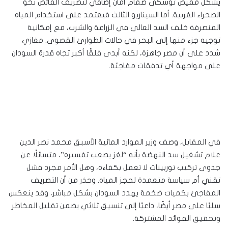
يشكل مفيض توشكى صمام أمان إضافي لتصريف الفائض نحو
الصحراء الغربية. أما السيناريو الثالث فيعتمد على استخدام المياه
المنصرفة خلف السد العالي في الزراعة والشرب، مع إمكانية
توجيه جزء منها إلى البحر في حالات الطوارئ القصوى. مغازي
شدد على أن مصر جاهزة، لكنه أبدى قلقًا أكبر تجاه قدرة السودان
على مواجهة أي تدفقات مفاجئة.
في المقابل، وصف وزير الموارد المائية الأسبق محمد نصر الدين
علام تشغيل سد النهضة بأنه “لغز يصعب تفسيره”، متسائلًا عن
جدوى تركيب توربينات لا تعمل بكفاءة، وهل الأمر مجرد فشل
تقني أم سياسة متعمدة لحجز المياه. وحذر من أن التصريف
المفاجئ بكميات ضخمة يهدد السودان بشكل مباشر، وقد ينعكس
سلبًا على مصر أيضًا، داعيًا إلى تنسيق ثلاثي يضمن تقليل المخاطر
وتحقيق الفوائد المشتركة.