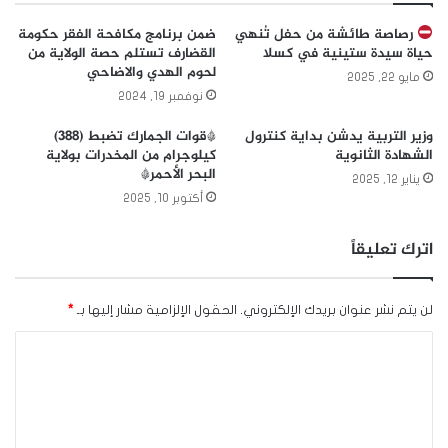
رصاصة طائشة من حفل تُنهي
ضمن برنامج مكافحة الفقر حكومة
حياة سيدة ستينية في كسلا
القضارف تستلم حصة الولاية من
لحوم الهدي والاضاحي
مايو 22, 2025
نوفمبر 19, 2024
وزير التربية يدشن بداية كنترول
*قوات الجمارك تضبط (388)
الشهادة الثانوية
كيلوجرام من المخدرات بولاية
البحر الأحمر*
يناير 12, 2025
أكتوبر 10, 2025
اترك تعليقاً
لن يتم نشر عنوان بريدك الإلكتروني.
الحقول الإلزامية مشار إليها بـ
*
ا
ل
ت
ع