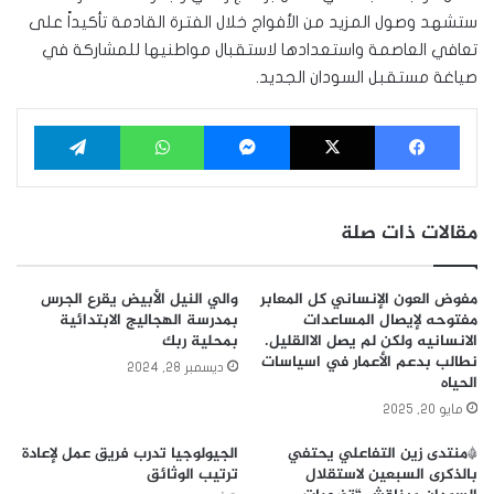
ستشهد وصول المزيد من الأفواج خلال الفترة القادمة تأكيداً على
تعافي العاصمة واستعدادها لاستقبال مواطنيها للمشاركة في
صياغة مستقبل السودان الجديد.
فيسبوك
‫X
ماسنجر
واتساب
تيلقرام
مقالات ذات صلة
مفوض العون الإنساني كل المعابر
والي النيل الأبيض يقرع الجرس
مفتوحه لإيصال المساعدات
بمدرسة الهجاليج الابتدائية
الانسانيه ولكن لم يصل الاالقليل.
بمحلية ربك
نطالب بدعم الأعمار في اسياسات
ديسمبر 28, 2024
الحياه
مايو 20, 2025
*منتدى زين التفاعلي يحتفي
الجيولوجيا تدرب فريق عمل لإعادة
بالذكرى السبعين لاستقلال
ترتيب الوثائق