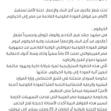
تحت شعار عائدون من أجل البناء والإعمار.. لجنة الأمل تستقبل
23باص من قوافل العودة الطوعية القادمة من مصر إلى الخرطوم
الخرطوم :
في مشهد جسّد قيم التلاحم والوفاء للوطن وتجسيداً لشعار
(عائدون من أجل البناء والإعمار) استقبلت ولاية الخرطوم اليوم
قوافل العودة الطوعية لمواطني الولاية القادمين من جمهورية
مصر العربيةوالتي ضمت 23 باصاً سفرياً وذلك وسط أجواء احتفالية
غمرتها دموع الفرح والزغاريد.
تأتي هذه الخطوة الاستراتيجية ثمرة شراكة ذكية وجهود مكثفة
لتعزيز آلية العودة إلى ولاية الخرطوم، مثلتها
حكومة السودان متمثلة في الشق الاجتماعي وزارة الموارد
البشرية والرعاية الاجتماعية.اللجنة العليا للعودة الطوعية (لجنة
الأمل) المشرفة ميدانياً على التنظيم.
وحكومة جمهورية مصر العربية التي قدمت التسهيلات اللازمة
لتسيير هذه القوافل البرية.أكدت الأستاذة خديجة فتح الرحمن
ممثلة اللجنة بالولاية أن الباصات الـ 23 وصلت بسلام إلى موقف