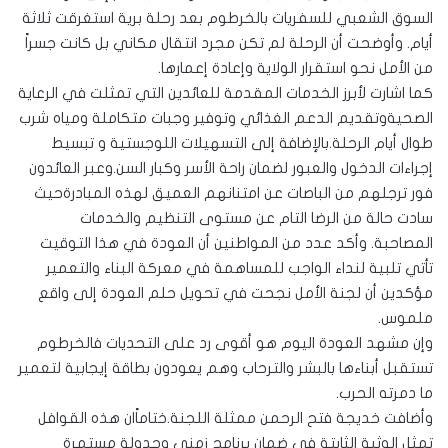
السوق الشعبي للسفريات بالخرطوم بعد رحلة برية استغرقت ثلاثة
أيام. وأوضحت أن الرحلة لم تكن مجرد انتقال مكاني بل كانت جسراً
من الأمل نحو استقرار الولاية وإعادة إعمارها.
كما اشارت لأبرز الخدمات المقدمة للعائدين التي تمثلت في الرعاية
الصحيةوتقديم الدعم الغذائي وتوفير وجبات متكاملة ومياه شرب
طوال أيام الرحلة.بالإضافة إلى التسهيلات اللوجستية و تبسيط
إجراءات الدخول والعبور لضمان راحة الأسر وكبار السن.وعبر العائدون
فور ترجلهم من الباصات عن امتنانهم العميق لهذه المبادرةحيث
سادت حالة من الرضا التام عن مستوى التنظيم والخدمات
المصاحبة. وأكد عدد من المواطنين أن العودة في هذا التوقيت
تأتي تلبية لنداء الواجب للمساهمة في معركة البناء والتعمير
مؤكدين أن لجنة الأمل نجحت في تحويل حلم العودة إلى واقع
ملموس.
وإن مشهد العودة اليوم هو أقوى رد على التحديات فالخرطوم
تستقبل أبناءها بالبشر والترحاب وهم يعودون بطاقة إيجابية لتعمير
ما دمرته الحرب.
وأضافت خديجة فتح الرحمن ممثلة اللجنة.ختاماًان هذه القوافل
تمثل الوثبة الثابتة في ضمان برنامج زمني وجدولة مستمرة