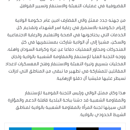
القضروفية في عمليات التعبئة والاستنفار وتسيير القوافل.
من جهته جدد ممثل والي القضارف امين عام حكومة الولاية
إلتزام حكومته بالاستمرار في رعاية اسر الشهداء وتقديم كل
الخدمات التي يحتاجونها في الصحة والتعليم والرعاية الاجتماعية
والسكن، مشيرا إلى أن الولاية شاركت بمستنفريها في كل
المتحركات ومحاور العمليات دفاعا عن عزة وكرامة السودان واهله،
ووجه اللجنة العليا للإستنفار والمقاومة الشعبية بالولاية ولجان
المحليات بتسريع وتيرة التعبئة والاستنفار وفتح المعسكرات لاعداد
المقاتلين للمشاركة في تطهير ما تبقى من المناطق التي لازالت
تسيطر عليها مليشيا آل دقلو الإرهابية.
هذا وكان ممثل الوالي ورئيس اللجنة القومية للإستنفار
والمقاومة الشعبية قد دشنا بباحة البلدية قافلة الدعم والمؤازرة
التي سيرتها لجنة المرأة بالمقاومة الشعبية بالولاية لمناطق
الشريط الحدودي بالولاية.
فيسبوك
‫X
ماسنجر
واتساب
تيلقرام