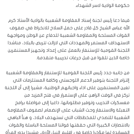
حكومة الولاية لاسر الشهداء.
فيما دعا رئيس لجنة إسناد المقاومة الشعبية بالولاية الأستاذ كرم
الله عباس الشيخ كل قادر على حمل السلاح للانخراط في صفوف
القوات المسلحة والمقاومة الشعبية للدفاع عن الوطن ومواجهة
الاستهداف المستمر والمهددات التي لازالت تتربص بالبلاد، مناشدا
اللجنة القومية للإستنفار بالعمل على إعداد وتجهيز المستنفرين
خاصة الذين تلقوا من قبل جرعات تدريبية متقدمة.
من جانبه جدد رئيس اللجنة القومية للإستنفار والمقاومة الشعبية
إلتزام اللجنة بتوفير الدعم اللوجستي وكافة المستلزمات التي
تعين المستنفرين على اداء واجباتهم الوطنية، مشيرا إلى أن اللجنة
تركز في الوقت الراهن على الإستمرار في فتح المزيد من
معسكرات التدريب وتوفير مطلوباتها، داعيا إلى مواصلة برامج
التعبئة والاستنفار وحث الشباب على الإنضمام لصفوف المقاومة
الشعبية للتصدي للمخططات التي تستهدف البلاد، و هنأ الباهي
بالانتصارات الكبيرة التي حققتها قواتنا المسلحة الباسلة والقوات
المساندة لها مؤخرا خاصة في إقليم النيل الأزرق، مشيدا بدور المرأة