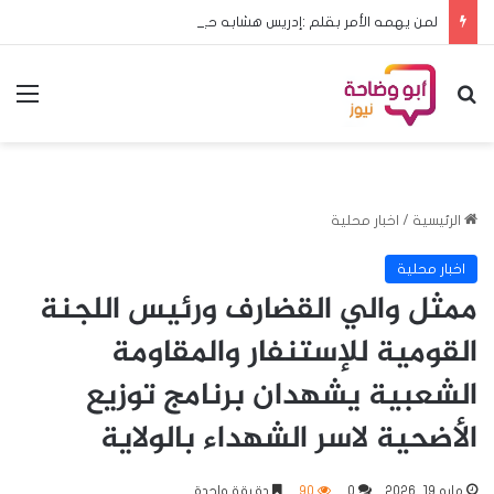
لمن يهمه الأمر بقلم :إدريس هشابه حين يعود ملف الحج إلى مجلس الوزراء… هل يعود معه الرشد؟
بحث عن
الق
الرئيسية
/
اخبار محلية
اخبار محلية
ممثل والي القضارف ورئيس اللجنة
القومية للإستنفار والمقاومة
الشعبية يشهدان برنامج توزيع
الأضحية لاسر الشهداء بالولاية
مايو 19, 2026
0
90
دقيقة واحدة