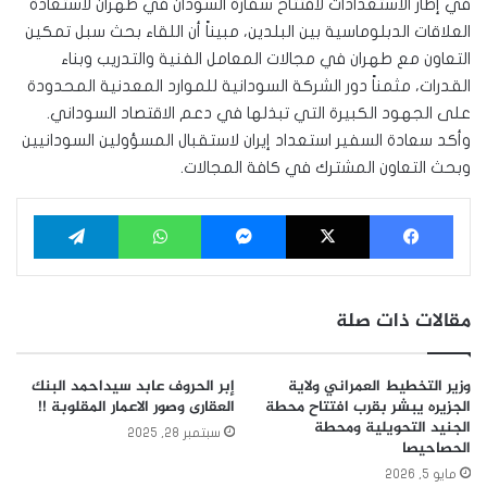
في إطار الاستعدادات لافتتاح سفارة السودان في طهران لاستعادة
العلاقات الدبلوماسية بين البلدين، مبيناً أن اللقاء بحث سبل تمكين
التعاون مع طهران في مجالات المعامل الفنية والتدريب وبناء
القدرات، مثمناً دور الشركة السودانية للموارد المعدنية المحدودة
على الجهود الكبيرة التي تبذلها في دعم الاقتصاد السوداني.
وأكد سعادة السفير استعداد إيران لاستقبال المسؤولين السودانيين
وبحث التعاون المشترك في كافة المجالات.
فيسبوك
‫X
ماسنجر
واتساب
تيلقرام
مقالات ذات صلة
وزير التخطيط العمراني ولاية
إبر الحروف عابد سيداحمد البنك
الجزيره يبشر بقرب افتتاح محطة
العقارى وصور الاعمار المقلوبة !!
الجنيد التحويلية ومحطة
سبتمبر 28, 2025
الحصاحيصا
مايو 5, 2026