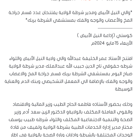
*والي النيل الأبيض ومدير شرطة الولاية يفتتحان عدد قسم جراحة
المخ والأعصاب والوجه والفك بمستشفي الشرطة بربك*
———————–
كوستي (إذاعة النيل الأبيض )
الأربعاء ١٥مايو ٢٠٢٤م
افتتح الأستاذ عمر الخليفة عبدالله والي ولاية النيل الأبيض واللواء
شرطه حقوقي تاج الدين حبيب الله عبدالملك مدير شرطة الولاية
صباح اليوم بمستشفي الشرطة بربك قسم جراحة المخ والاعصاب
والوجه والفك بالإضافة الي المعمل التشخيصي وبنك الدم والعناية
الوسيطة
وذلك بحضور الأستاذه فاطمه الحاج الطيب وزير المالية والاقتصاد
والقوي العاملة المكلف بالولايةو الدكتور الزين سعد أدم وزير
الصحة والتنمية الاجتماعية المكلف واللواء شرطه طبيب يوسف
مختار مدير إدارة الخدمات الطبية بشرطة الولاية ولفيف من قادة
الوحدات المختلفة بالشرطة وادارات وزارة الصحة بالولاية في إطار