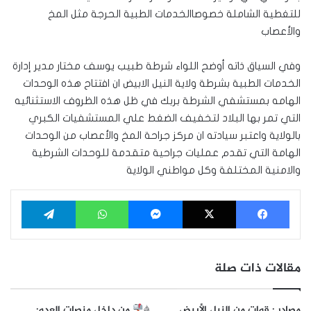
للتغطية الشاملة خصوصاالخدمات الطبية الحرجة مثل المخ
والأعصاب
وفي السياق ذاته أوضح اللواء شرطة طبيب يوسف مختار مدير إدارة
الخدمات الطبية بشرطة ولاية النيل الابيض ان افتتاح هذه الوحدات
الهامه بمستشفي الشرطة بربك في ظل هذه الظروف الاستثنائيه
التي تمر بها البلاد لتخفيف الضغط علي المستشفيات الكبري
بالولاية واعتبر سيادته ان مركز جراحة المخ والأعصاب من الوحدات
الهامة التي تقدم عمليات جراحية متقدمة للوحدات الشرطية
والامنية المختلفة وكل مواطني الولاية
فيسبوك
‫X
ماسنجر
واتساب
تيلقرام
مقالات ذات صلة
مصادر : قوات من النيل الأبيض
*
من داخل منصات العدو: