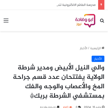
مدرسة الفاشر الالكترونية تتحدى الصعاب وتشارك في منافسات البطولة المدرسية الأفريقية بالخرطوم
بحث عن
الق
الرئيسية
/
الأخبار
الأخبار
والي النيل الأبيض ومدير شرطة
الولاية يفتتحان عدد قسم جراحة
المخ والأعصاب والوجه والفك
بمستشفي الشرطة بربك*
مايو 15, 2024
0
440
دقيقة واحدة