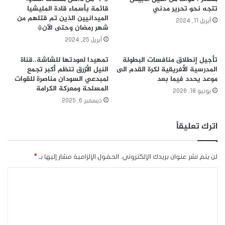
تتجه نحو تحرير مدني
قائمة بأسماء قادة المليشيا
الميدانيين الذين تم قتلهم من
أبريل 11, 2024
شهر رمضان وحتى الآن*
أبريل 25, 2024
تأجيل إنطلاق منافسات البطولة
تمهيدا لعودتها للشاشة..قناة
المدرسية الأفريقية لكرة القدم الى
النيل الأزرق تنظم أكبر تجمع
موعد يحدد فيما بعد
لمبدعي السودان مناصرة للقوات
المسلحة ومعركة الكرامة
يونيو 18, 2026
ديسمبر 6, 2025
اترك تعليقاً
لن يتم نشر عنوان بريدك الإلكتروني.
الحقول الإلزامية مشار إليها بـ
*
ا
ل
ت
ع