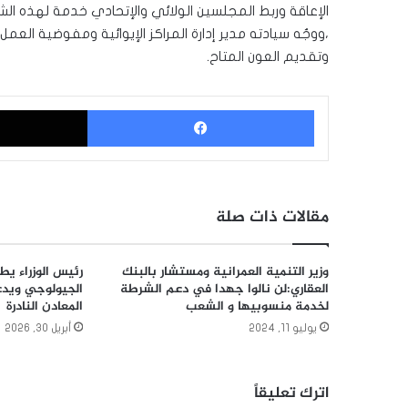
الإعاقة وربط المجلسين الولائي والإتحادي خدمة لهذه ا
،ووجٌه سيادته مدير إدارة المراكز الإيوائية ومفوضية الع
وتقديم العون المتاح.
فيسبوك
مقالات ذات صلة
وزير التنمية العمرانية ومستشار بالبنك
رئيس الوزراء ي
العقاري:لن نالوا جهدا في دعم الشرطة
الجيولوجي ويدع
لخدمة منسوبيها و الشعب
المعادن النادرة
يوليو 11, 2024
أبريل 30, 2026
اترك تعليقاً