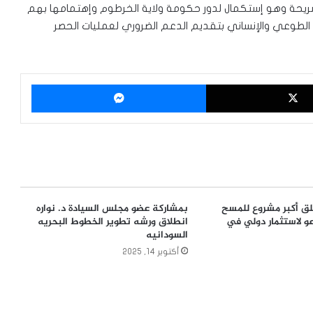
لشريحة وهو إستكمال لدور حكومة ولاية الخرطوم وإهتمامها بهم
مل الطوعي والإنساني بتقديم الدعم الضروري لعمليات الحصر
‫X
ماسنجر
طلق أكبر مشروع للمسح
بمشاركة عضو مجلس السيادة د. نواره
و لاستثمار دولي في
انطلاق ورشه تطوير الخطوط البحريه
السودانيه
أكتوبر 14, 2025