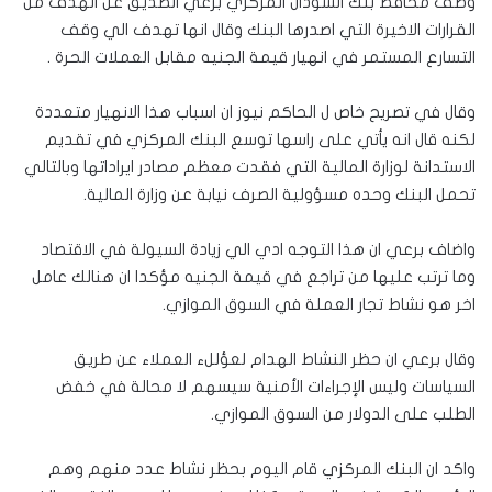
وصف محافظ بنك السودان المركزي برعي الصديق عن الهدف من
القرارات الاخيرة التي اصدرها البنك وقال انها تهدف الي وقف
التسارع المستمر في انهيار قيمة الجنيه مقابل العملات الحرة .
وقال في تصريح خاص ل الحاكم نيوز ان اسباب هذا الانهيار متعددة
لكنه قال انه يأتي على راسها توسع البنك المركزي في تقديم
الاستدانة لوزارة المالية التي فقدت معظم مصادر ايراداتها وبالتالي
تحمل البنك وحده مسؤولية الصرف نيابة عن وزارة المالية.
واضاف برعي ان هذا التوجه ادي الي زيادة السيولة في الاقتصاد
وما ترتب عليها من تراجع في قيمة الجنيه مؤكدا ان هنالك عامل
اخر هو نشاط تجار العملة في السوق الموازي.
وقال برعي ان حظر النشاط الهدام لعؤللء العملاء عن طريق
السياسات وليس الإجراءات الأمنية سيسهم لا محالة في خفض
الطلب على الدولار من السوق الموازي.
واكد ان البنك المركزي قام اليوم بحظر نشاط عدد منهم وهم