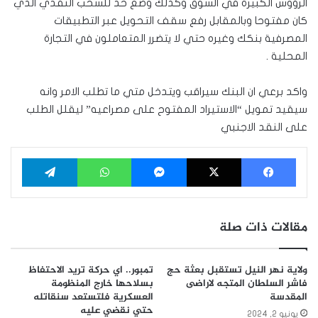
الرؤوس الكبيرة في السوق وكذلك وضع حد للسحب النقدي الذي
كان مفتوحا وبالمقابل رفع سقف التحويل عبر التطبيقات
المصرفية بنكك وغيره حتي لا يتضرر المتعاملون في التجارة
المحلية .
واكد برعي ان البنك سيراقب ويتدخل متي ما تطلب الامر وانه
سيقيد تمويل “الاستيراد المفتوح على مصراعيه” ليقلل الطلب
على النقد الاجنبي
فيسبوك
‫X
ماسنجر
واتساب
تيلقرام
مقالات ذات صلة
ولاية نهر النيل تستقبل بعثة حج
تمبور.. اي حركة تريد الاحتفاظ
فاشر السلطان المتجه لاراضى
بسلاحها خارج المنظومة
المقدسة
العسكرية فلتستعد سنقاتله
حتي نقضي عليه
يونيو 2, 2024