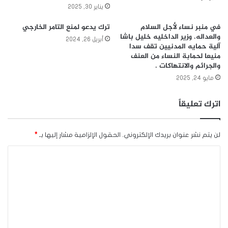
يناير 30, 2025
في منبر نساء لأجل السلام
ترك يدعو لمنع التامر الخارجي
والعداله. وزير الداخليه خليل باشا
أبريل 26, 2024
آلية حمايه المدنيين تقف سدا
منيعا لحمابة النساء من العنف
والجرائم والانتهاكات .
مايو 24, 2025
اترك تعليقاً
لن يتم نشر عنوان بريدك الإلكتروني.
الحقول الإلزامية مشار إليها بـ
*
ا
ل
ت
ع
ل