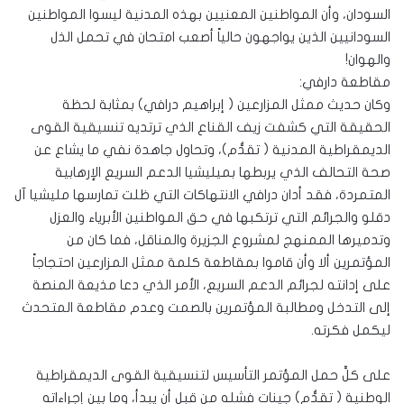
السودان، وأن المواطنين المعنيين بهذه المدنية ليسوا المواطنين
السودانيين الذين يواجهون حالياً أصعب امتحان في تحمل الذل
والهوان!
مقاطعة دارفي:
وكان حديث ممثل المزارعين ( إبراهيم درافي) بمثابة لحظة
الحقيقة التي كشفت زيف القناع الذي ترتديه تنسيقية القوى
الديمقراطية المدنية ( تقدُّم)، وتحاول جاهدة نفي ما يشاع عن
صحة التحالف الذي يربطها بميليشيا الدعم السريع الإرهابية
المتمردة، فقد أدان درافي الانتهاكات التي ظلت تمارسها مليشيا آل
دقلو والجرائم التي ترتكبها في حق المواطنين الأبرياء والعزل
وتدميرها الممنهج لمشروع الجزيرة والمناقل، فما كان من
المؤتمرين ألا وأن قاموا بمقاطعة كلمة ممثل المزارعين احتجاجاً
على إدانته لجرائم الدعم السريع، الأمر الذي دعا مذيعة المنصة
إلى التدخل ومطالبة المؤتمرين بالصمت وعدم مقاطعة المتحدث
ليكمل فكرته.
على كلٍّ حمل المؤتمر التأسيس لتنسيقية القوى الديمقراطية
الوطنية ( تقدُّم) جينات فشله من قبل أن يبدأ، وما بين إجراءاته