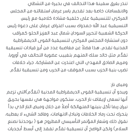
تنذر بغرق سفينة هذا التحالف في بحيرة من التشظي
والانقسامات خاصة بعد تقديم ياسر عرمان استقالته من المجلس
المركزي للتنسيقية على خلفية مشادة كلامية مع رئيس
التنسيقية عبد الله حمدوك بسبب اعتراض عرمان على دعوة رئيس
الحركة الشعبية لتحرير السودان شمال عبد العزيز الحلو كمراقب
دون استشارة المجلس المركزي لتنسيقية القوى الديمقراطية
المدنية تقدم، هذا فضلاً عن مغاضبة عدد من أبرز قيادات تنسيقية
تقدُّم مثل خالد سلك المتهم بتغييب عضوية التحالف في أوروبا،
ومريم الصادق المهدي التي اعتذرت عن المشاركة، جراء خلافات
تضرب بنية الحزب بسبب الموقف من الحرب ومن تنسيقية تقدُّم.
وميض نار:
ويبدو أن تنسيقية القوى الديمقراطية المدنية (تقدُّم)التي تزعم
أنها تسعى لإيقاف نار الحرب، ستكون مواجهة هي نفسها بحريق
نيران ربما تأكل بنيتها المتهالكة أصلاً من خلال وميض النار الذي بدأ
يتحرك تحت رماد الخلافات وتبادل الاتهامات، وفاقد الشيء لا يعطيه،
نقول ذلك وشعار المؤتمر التأسيسي المطروح هو ( بوحدتنا نصنع
السلام) ولكن الواضح أن تنسيقية تقدُّم تفقد إلى أبسط أبجديات