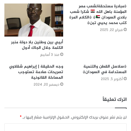
*مبادرة مستحقةلشعب مصر
المؤمنة باهل الله
شكرا شعب
بلادي السودان
* *الكلام المر*
كتب محمد يحيي تبن*
فبراير 22, 2025
أبيي بين وطنين بلا دولة منبر
الكلمة جلال الجاك أدول
منذ 3 أسابيع
*سلاسل القطن والتنمية
وجه الحقيقة | إبراهيم شقلاوي
المستدامة في السودان*
تصريحات صادمة تستوجب
المساءلة القانونية
أكتوبر 5, 2025
ديسمبر 20, 2024
اترك تعليقاً
لن يتم نشر عنوان بريدك الإلكتروني.
الحقول الإلزامية مشار إليها بـ
*
ا