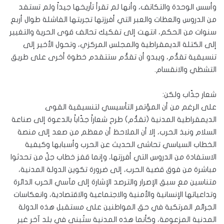
وأسس الوحدة والتكاتف، وأنها لم تقرأ تأريخها جيداً ولم تستفد
من الدروس والعظات والعبر التي أفرزتها تجربتها الفاشلة طوال أربع
سنوات من الحكم، انتهت إلى تفكيك تحالف قوى الحرية والتغيير
إلى الكتلة الديمقراطية والمجلس المركزي، وتحول الأخير إلى
تنسيقية تقدُّم، ويبدو أن تقدُّم ستتقدم خطوة أخرى على طريق
التشظي والانقسام.
شعار جذّاب ولكن:
على الرغم من أن المؤتمر التأسيسي لتنسيقية القوى
الديمقراطية المدنية (تقدُّم) طرح شعاراً جذّاباً بالدعوة إلى صناعة
السلام ونبذ الحرب، إلا أن الملاحظ أن معظم من صعد إلى منصة
الخطاب السياسي تحاشى الحديث عن الحرب وأسبابها وكيفية
الاستفادة من الدروس التي أفرزتها، وإنما قفز خطاب جلّ من تحدثوا
مباشرة من فوق قضية الحرب، إلى ضرورة تكوين الدولة المدنية،
متناسين مع سبق الإصرار والترصد الإشارة إلى مآسي الحرب الدائرة
وتداعياتها الإنسانية والأمنية والاجتماعية والاقتصادية، وانعكاسات
الجرائم المرتكبة في حق المواطنين على مستقبل هذه الدولة
المدنية المزعومة، وكأنما هذه المدنية ستُبنى في بلد آخر غير