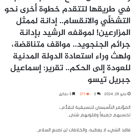
في طريقها لتتقدم خطوة أخرى نحو
التشظِّي والانقسام.. إدانة لممثل
المزارعين! لموقفه الرشيد بإدانة
جرائم الجنجويد.. مواقف متناقضة،
ولهث وراء استعادة الدولة المدنية
للعودة إلى الحكم.. تقرير: إسماعيل
جبريل تيسو
مايو 28, 2024
0
371
3 دقائق
المؤتمر التأسيسي لتنسيقية لتقدُّم،،
تحسبهم جميعاً وقلوبهم شتى..
فاقد الشيء لا يعطيه، والخلافات لن تصنع السلام..