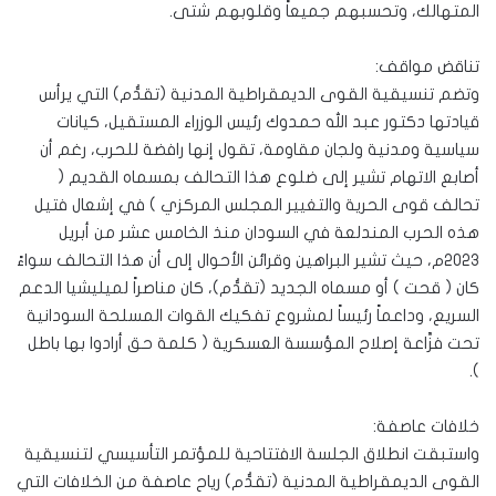
المتهالك، وتحسبهم جميعاً وقلوبهم شتى.
تناقض مواقف:
وتضم تنسيقية القوى الديمقراطية المدنية (تقدُّم) التي يرأس
قيادتها دكتور عبد الله حمدوك رئيس الوزراء المستقيل، كيانات
سياسية ومدنية ولجان مقاومة، تقول إنها رافضة للحرب، رغم أن
أصابع الاتهام تشير إلى ضلوع هذا التحالف بمسماه القديم (
تحالف قوى الحرية والتغيير المجلس المركزي ) في إشعال فتيل
هذه الحرب المندلعة في السودان منذ الخامس عشر من أبريل
٢٠٢٣م، حيث تشير البراهين وقرائن الأحوال إلى أن هذا التحالف سواءً
كان ( قحت ) أو مسماه الجديد (تقدُّم)، كان مناصراً لميليشيا الدعم
السريع، وداعماً رئيساً لمشروع تفكيك القوات المسلحة السودانية
تحت فزَّاعة إصلاح المؤسسة العسكرية ( كلمة حق أرادوا بها باطل
).
خلافات عاصفة:
واستبقت انطلاق الجلسة الافتتاحية للمؤتمر التأسيسي لتنسيقية
القوى الديمقراطية المدنية (تقدُّم) رياح عاصفة من الخلافات التي