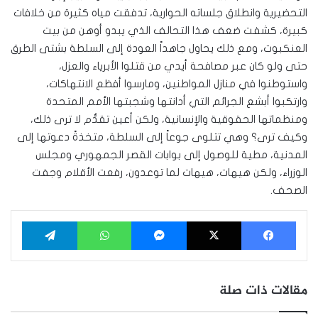
التحضيرية وانطلاق جلساته الحوارية، تدفقت مياه كثيرة من خلافات
كبيرة، كشفت ضعف هذا التحالف الذي يبدو أوهن من بيت
العنكبوت، ومع ذلك يحاول جاهداً العودة إلى السلطة بشتى الطرق
حتى ولو كان عبر مصافحة أيدي من قتلوا الأبرياء والعزل،
واستوطنوا في منازل المواطنين، ومارسوا أفظع الانتهاكات،
وارتكبوا أبشع الجرائم التي أدانتها وشجبتها الأمم المتحدة
ومنظماتها الحقوقية والإنسانية، ولكن أعين تقدُّم لا ترى ذلك،
وكيف ترى؟ وهي تتلوى جوعاً إلى السلطة، متخذةً دعوتها إلى
المدنية، مطية للوصول إلى بوابات القصر الجمهوري ومجلس
الوزراء، ولكن هيهات، هيهات لما توعدون، رفعت الأقلام وجفت
الصحف.
فيسبوك
‫X
ماسنجر
واتساب
تيلقرام
مقالات ذات صلة