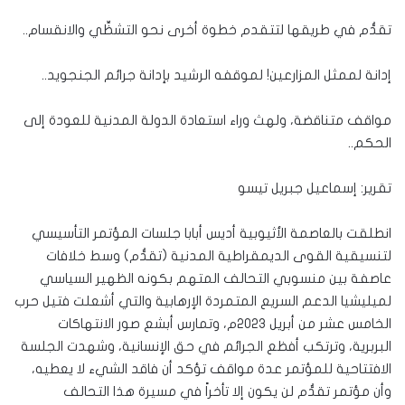
تقدُّم في طريقها لتتقدم خطوة أخرى نحو التشظِّي والانقسام..
إدانة لممثل المزارعين! لموقفه الرشيد بإدانة جرائم الجنجويد..
مواقف متناقضة، ولهث وراء استعادة الدولة المدنية للعودة إلى
الحكم..
تقرير: إسماعيل جبريل تيسو
انطلقت بالعاصمة الأثيوبية أديس أبابا جلسات المؤتمر التأسيسي
لتنسيقية القوى الديمقراطية المدنية (تقدُّم) وسط خلافات
عاصفة بين منسوبي التحالف المتهم بكونه الظهير السياسي
لميليشيا الدعم السريع المتمردة الإرهابية والتي أشعلت فتيل حرب
الخامس عشر من أبريل ٢٠٢٣م، وتمارس أبشع صور الانتهاكات
البربرية، وترتكب أفظع الجرائم في حق الإنسانية، وشهدت الجلسة
الافتتاحية للمؤتمر عدة مواقف تؤكد أن فاقد الشيء لا يعطيه،
وأن مؤتمر تقدُّم لن يكون إلا تأخراً في مسيرة هذا التحالف