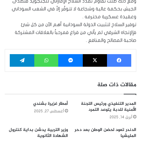
ومع ذلك ظلّت تقاوم تمدد السلاح الإماراتي للجنجويد فتصدّى
الجيش بحكمة عالية وشجاعة لا تتوفّر إلاّ في الشعب السوداني
وعقيدة عسكرية محترمه .
توفير السلاح لتثبيت الدولة السودانية أهم الآن من كل شئ
فإلإتجاه الشرقي لم يأتي من فراغ فمرحباً بالعلاقات المشتركة
صاحبة المصالح والمنافع .
فيسبوك
‫X
ماسنجر
واتساب
تيلقرام
مقالات ذات صلة
المدير التنفيذي ورئيس اللجنة
أمطار غزيرة بشندي
الأمنية للدبة يتوعد التمرد
أغسطس 27, 2025
أبريل 14, 2025
الدندر تعود لحضن الوطن بعد دحر
وزير التربية يدشن بداية كنترول
المليشيا
الشهادة الثانوية