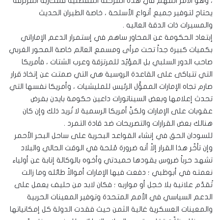
، وهو الأمر المهم في هذه المرحلة المفصلية فمحاربة المرتزقة
يحتاج لتوفير جميع أنواع الأسلحة ، خاصة الطيران الحديث
والمسيرات ذات الدقة العاليه .
إبتعاد الحكومة عن المحاور ساهم في إستمرار الدعم الإماراتي
بكميات كبيرة جداً تحت مرأى ومسمع العالم خاصة المحور الغربي
صاحب الدور السلبي بل المؤيّد للمرتزقة وعرب الشتات ، فأمريكا
التي تتباكى على القاعدة الروسية هي التي صمتت عن إتخاذ قرار
صارم تجاه الإمارات الممؤّل الرئيس للمليشيات ، وأمريكا نفسها التي
تحدث إعلامها وبعض السيناتورات داعين حكومة بايدن بفرض
عقوبات على الإمارات ولكنَّ أمريكا الرسمية لا تُريد ذلك وإن كان
هنالك بعض القرارات والتصريحات ضد قادة التمرد .
للسودان الحق في إنشاء القواعد البحرية على ساحل البحر الأحمر
وإن تأخّر هذا القرار إلاّ أنه ضرورة مُلحة في الوقت الحالي والبلاد
تشهد حرباً ضروس يقودها حميدتي وأخوه بالوكالة إنابة عن أولياء
نعمته في أبوظبي ؛ دفعت فيها الإمارات أموالاً طائله وما زالت
تُقدّم علانية بلا خجل أو مواربه ؛ فكان لابد من حليف يعمل على
الدعم السياسي في الأمم المتحدة وتوفير المعينات الحربية
والمعينات العسكرية غالية الثمن حيث فقدت الدولة كل إمكانياتها