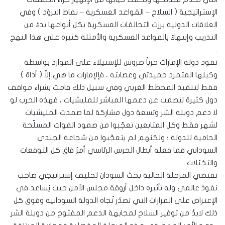
الإستراتيجية ( السلاح – القواعد العسكرية – نقاط التزوّد ) وفي
العلاقات الدولية برزت التحالفات العسكرية بكل أنواعها بدءً من
التدريب وإنتهاءً بالقواعد العسكرية والأمثلة كثيرة على هذا النهج
.
تقود دولة الإمارات حرباً ضروس للإستيلاء على الموارد بواسطة
وكيلها المتمرد حميدتي وعصابته ، فإلإمارات ما هي إلاّ ( أداة )
فقط لتنفيذ المخطط الغربي وفي سبيل ذلك قامت بشراء مواقف
دول كثيرة لتصمت عن دعمها المباشر للمليشيات ، فهذه الحرب لو
لا دعم دويلة الشر وتسعة دول مشاركة لما صمدت المليشيات
لشهر فقط وكل المتابعين تعجّبوا من صمود القوات المسلّحة
الحامية للدولة ؛ ولكنهم لم يتعجّبوا من شجاعة الجندي
السوداني فما فعله أبطال الحرس الرئاسي أمرٌ فاق كل التوقعات
والتخيُلات .
تقتضي المرحلة الحالية بحث السودان لحليف إستراتيجي صاحب
نفوذ عالمي وله تأثيره داخل أروقة مجلس الأمن حيث يُساعد في
الإعتراض على القرارات التي تصدُر تُجاه الدولة السودانية وفوق كل
ذلك لابدَّ من توفير السلاح لمجابهة الدعم المفتوح من دويلة الشر