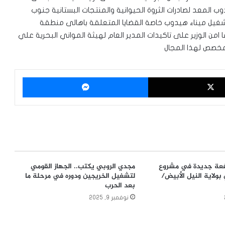
وب المعد لصادرات الثروة الحيوانية والمنتجات البستانية جنوب
تشغيل ميناء هيدوب خاصة القضايا المتعلقة باهالى منطقة
امن الوزير على تاكيدات المدير العام لهيثة المواني البحرية علي
المخصص لهذا المجال
‫X
ماسنجر
دفعة جديدة في مشروع
مجدي الروبي يكتب.. الجهاز القومي
بولاية النيل الأبيض/
لتشغيل الخريجين ودوره في مرحلة ما
بعد الحرب
نوفمبر 9, 2025