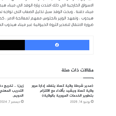
الاسواق الخارجية الي ذلك امتدت زيارة الوفد الي ميناء هيد
ميناء دقنة ، وبحث الوفد سبل تذليل الصعاب التى تواجه 
هيدوب ، وتعهد الوزير بالجلوس معهم لمعالجة الامر ، كما 
ضرورة الانتقال لتصدير الثروة الحيوانية عبر ميناء هيدوب 
فيسبوك
مقالات ذات صلة
*مدير شرطة ولاية كسلا يتفقد إدارة مرور
زين) .. تخريج 
ولاية كسلا ويشيد بألاداء مع الالتزام
التدريب المهني 
بتطوير الخدمات المرورية بالولاية*
الدويم.
يونيو 14, 2026
ديسمبر 7, 2024