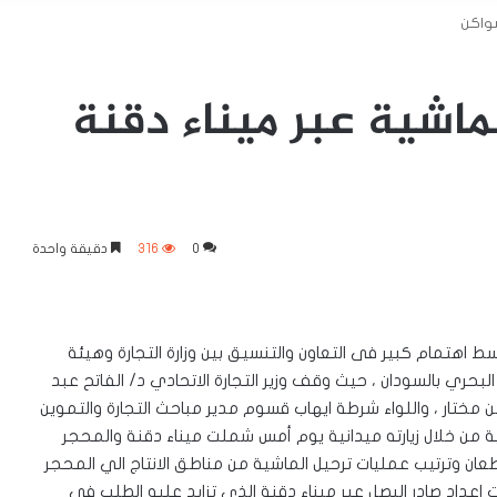
سواكن
ماشية عبر ميناء دقنة
0
316
دقيقة واحدة
 اهتمام كبير فى التعاون والتنسيق بين وزارة التجارة وهيئة
لبحري بالسودان ، حيث وقف وزير التجارة الاتحادي د/ الفاتح عبد
ن مختار ، واللواء شرطة ايهاب قسوم مدير مباحث التجارة والتموين
من خلال زيارته ميدانية يوم أمس شملت ميناء دقنة والمحجر
عان وترتيب عمليات ترحيل الماشية من مناطق الانتاج الي المحجر
اعداد صادر البصل عبر ميناء دقنة الذى تزايد عليه الطلب فى