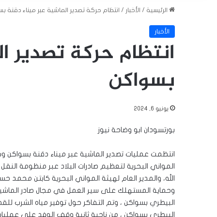
الرئيسية
/
الأخبار
/
انتظام حركة تصدير الماشية عبر ميناء دقنة ب
الأخبار
انتظام حركة تصدير ال
بسواكن
يونيو 6, 2024
بورتسودان ابو وضاحة نيوز
انتظمت عمليات تصدير الماشية عبر ميناء دقنة بسواكن وسط
المواني البحرية لتعظيم صادرات البلاد عبر منظومة النقل ا
الله، والمدير العام لهيثة المواني البحرية كابتن محمد حس
وحماية المستهلك على سير العمل في مجال صادر الماشية 
البيطري بسواكن ، وتم التفاكر حول توفير مياه الشرب للقط
البيطري بسواكن ، من ناحية ثانية وقف الوفد علي عمليات 