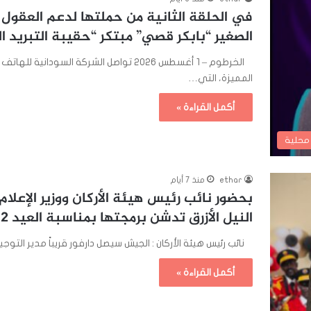
في الحلقة الثانية من حملتها لدعم العقول ا
الصغير “بابكر قصي” مبتكر “حقيبة التبريد ا
الخرطوم – 1 أغسطس 2026 تواصل الشركة السو
المميزة، التي…
أكمل القراءة »
 محلية
ethar
منذ 7 أيام
بحضور نائب رئيس هيئة الأركان ووزير الإعلام 
النيل الأزرق تدشن برمجتها بمناسبة العيد 72 للقوات المسلحة
نائب رئيس هيئة الأركان : الجيش سيصل دارفور قريباً مدير التوجي
أكمل القراءة »