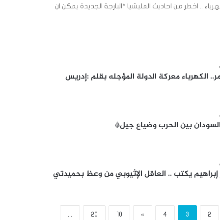
رباء .. اخطر من احاديث المليشيا *البارجة الجديدة يمكن ان
ر.. الكهرباء معركة الدولة المؤجله بقلم :إدريس
السودان بين الحرب وضياع جيل*
ر إبراهيم يكتب .. العاقل الإثيوبي من وعظ بحميدتي
...
20
10
»
4
3
2