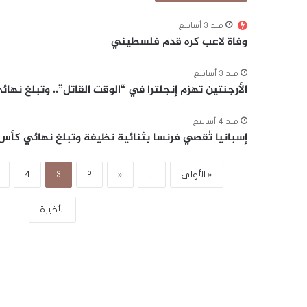
منذ 3 أسابيع
وفاة لاعب كره قدم فلسطيني
منذ 3 أسابيع
الأرجنتين تهزم إنجلترا في “الوقت القاتل”.. وتبلغ نهائي ك
منذ 4 أسابيع
إسبانيا تُقصي فرنسا بثنائية نظيفة وتبلغ نهائي كأس 
« الأولى
...
«
2
3
4
الأخيرة