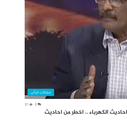
مقالات الرأي
37
0
احاديث الكهرباء .. اخطر من احاديث