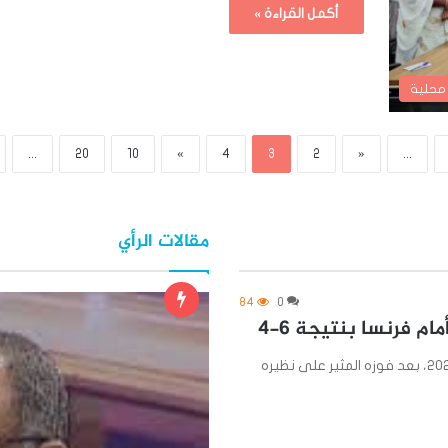
أكمل القراءة »
 محلية
...
20
10
»
4
3
2
«
...
مقالات الرأي
84
0
ام فرنسا بنتيجة 6-4
حصد منتخب إنجلترا المركز الثالث في منافسات كأس العالم 2026، بعد فوزه المثير على نظيره