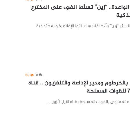
لواعدة.. “زين” تسلّط الضوء على المخترع
لذكية
دانية للهاتف الـسيّار “زين” بثّ حلقات سلسلتها الإعلامية والمجتمعية
58
0
بالخرطوم ومدير الإذاعة والتلفزيون .. قناة
ه المعنوي بالقوات المسلحة : قناة النيل الأزرق…