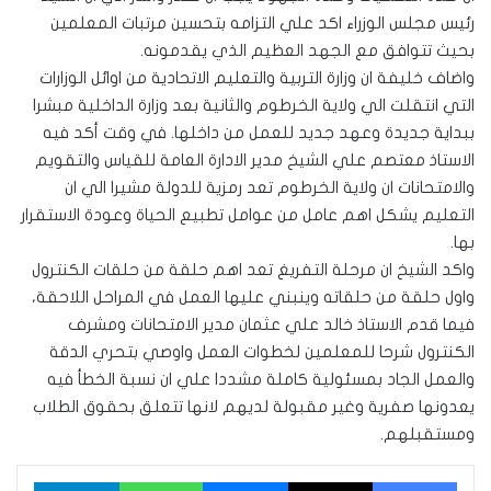
رئيس مجلس الوزراء اكد علي التزامه بتحسين مرتبات المعلمين
بحيث تتوافق مع الجهد العظيم الذي يقدمونه.
واضاف خليفة ان وزارة التربية والتعليم الاتحادية من اوائل الوزارات
التي انتقلت الي ولاية الخرطوم والثانية بعد وزارة الداخلية مبشرا
ببداية جديدة وعهد جديد للعمل من داخلها. في وقت أكد فيه
الاستاذ معتصم علي الشيخ مدير الادارة العامة للقياس والتقويم
والامتحانات ان ولاية الخرطوم تعد رمزية للدولة مشيرا الي ان
التعليم يشكل اهم عامل من عوامل تطبيع الحياة وعودة الاستقرار
بها.
واكد الشيخ ان مرحلة التفريغ تعد اهم حلقة من حلقات الكنترول
واول حلقة من حلقاته وينبني عليها العمل في المراحل اللاحقة،
فيما قدم الاستاذ خالد علي عثمان مدير الامتحانات ومشرف
الكنترول شرحا للمعلمين لخطوات العمل واوصي بتحري الدقة
والعمل الجاد بمسئولية كاملة مشددا علي ان نسبة الخطأ فيه
يعدونها صفرية وغير مقبولة لديهم لانها تتعلق بحقوق الطلاب
ومستقبلهم.
فيسبوك
‫X
ماسنجر
واتساب
تيلقرام