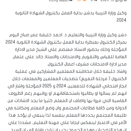
يوليو 13, 2025
0
187
دقيقة واحدة
وكيل وزارة التربية يدشن بداية العمل بكنترول الشهادة الثانوية
2024
دشن وكيل وزارة التربية والتعليم د. احمد خليفة عمر صباح اليوم
بمركز الكنترول بعبطرة بداية العمل بكنترول الشهادة الثانوية 2024
المؤجلة وذلك بحضور الاستاذ معتصم علي الشيخ مدير الادارة
العامة للقياس والتقويم والامتحانات والاستاذ خالد علي عثمان
مدير ادارة الامتحانات مشرف اعمال الكنترول.
واشاد خليفة خلال مخاطبته المعلمين المشاركين في عملية
الكنترول ( مرحلة التفريغ) بتضحيات المعلمين والمعلمات خلال
انجاز امتحاني الشهادة للدفعتين 2024 و 2025 المؤجلة واشار الي
انهم لم يسالوا او يطالبوا باستحقاقاتهم او رواتبهم رغم الظروف
القاسية التي مروا بها واضاف ان المعلم كثيرا ما يجد الاشادات من
الدولة ومن كافة قطاعات المجتمع وان وضع المعلم ومكانته في
طليعة المجتمع يحددها المعلم بنفسه لذا ينبغي ان يؤخذ هذا
الأمر في الاعتبار لينعكس ايجابا علي مهنة التعليم، مشددا علي
ان هذه التضحيات وهذه الجهود يجب ان تقدر واشار الي ان السيد