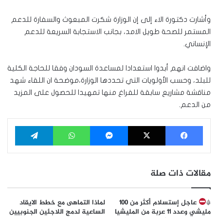
وأشارت دكتورة الاء إلى إن الوزارة شكرت المبعوث والسفارة للدعم
المستمر للصحة طويل الامد، بجانب الاستجابة السريعة للدعم
الإنساني.
واضافت انهم أبدوا استعدادا لمساعدة السودان وفقا للحاجة الكلية
للبلد، وحسب الأولويات التي تحددها الوزارة،موضحة ان اللقاء شهد
مناقشة مشاريع سابقة للفراغ منها تمهيدا للحصول على المزيد
من الدعم.
فيسبوك
‫X
ماسنجر
واتساب
تيلقرام
مقالات ذات صلة
*
عاجل إستسلام أكثر من ١٠٠
لماذا التماهى مع خطط الايقاد
مليشي وعدد ١١ عربة من المليشيا
الساعية لدمج اللاجئين الجنوبيين