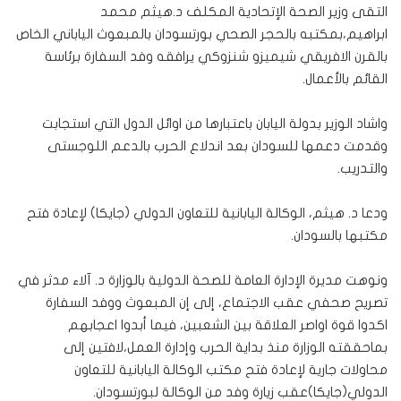
التقى وزير الصحة الإتحادية المكلف د.هيثم محمد
ابراهيم،بمكتبه بالحجر الصحي بورتسودان بالمبعوث الياباني الخاص
بالقرن الافريقي شيميزو شنزوكي يرافقه وفد السفارة برئاسة
القائم بالأعمال.
واشاد الوزير بدولة اليابان باعتبارها من اوائل الدول التي استجابت
وقدمت دعمها للسودان بعد اندلاع الحرب بالدعم اللوجستى
والتدريب.
ودعا د. هيثم، الوكالة اليابانية للتعاون الدولي (جايكا) لإعادة فتح
مكتبها بالسودان.
ونوهت مديرة الإدارة العامة للصحة الدولية بالوزارة د. آلاء مدثر في
تصريح صحفي عقب الاجتماع، إلى إن المبعوث ووفد السفارة
اكدوا قوة اواصر العلاقة بين الشعبين، فيما أبدوا اعجابهم
بماحققته الوزارة منذ بداية الحرب وإدارة العمل،لافتين إلى
محاولات جارية لإعادة فتح مكتب الوكالة اليابانية للتعاون
الدولي(جايكا)عقب زيارة وفد من الوكالة لبورتسودان.